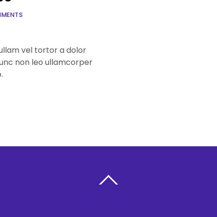
MMENTS
llam vel tortor a dolor
unc non leo ullamcorper
.
BACK TO TOP