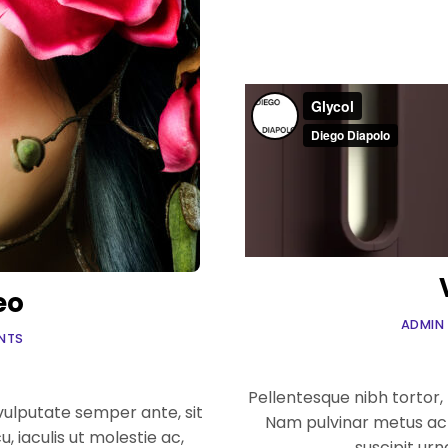
eo
ADMIN
NTS
Pellentesque nibh tortor,
e vulputate semper ante, sit
Nam pulvinar metus ac el
u, iaculis ut molestie ac,
suscipit urn