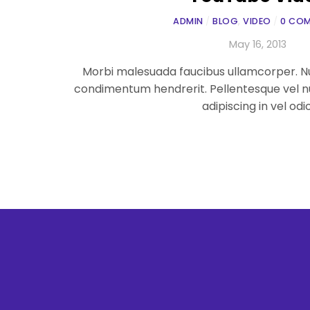
ADMIN
/
BLOG
,
VIDEO
/
0 CO
May 16, 2013
Morbi malesuada faucibus ullamcorper. Nu
condimentum hendrerit. Pellentesque vel n
adipiscing in vel odio