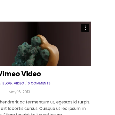
Vimeo Video
/
BLOG
,
VIDEO
/
0 COMMENTS
May 16, 2013
 hendrerit ac fermentum ut, egestas id turpis.
it lobortis cursus. Quisque ut leo ipsum, in
a. Etiam feugiat tellus vel ipsum.