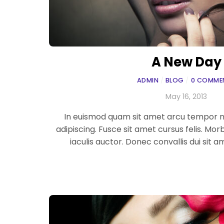
A New Day
ADMIN
/
BLOG
/
0 COMME
May 16, 2013
In euismod quam sit amet arcu tempor
adipiscing. Fusce sit amet cursus felis. Morb
iaculis auctor. Donec convallis dui sit 