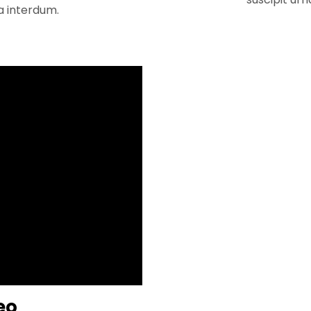
la interdum.
eo