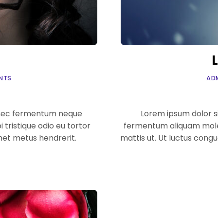
NTS
AD
 nec fermentum neque
Lorem ipsum dolor si
i tristique odio eu tortor
fermentum aliquam molest
amet metus hendrerit.
mattis ut. Ut luctus congu